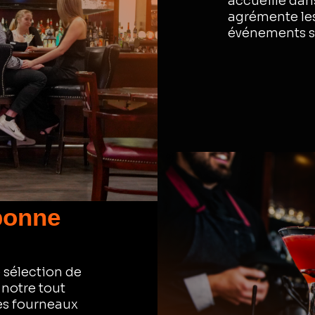
accueille dan
agrémente les
événements sp
 bonne
e sélection de
 notre tout
des fourneaux