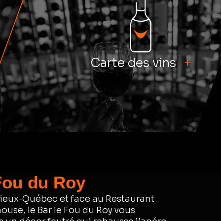
Carte des vins
+
Fou du Roy
ieux-Québec et face au Restaurant
ouse, le Bar le Fou du Roy vous