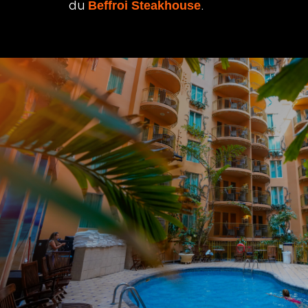
du
.
Beffroi Steakhouse