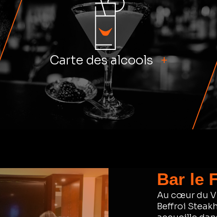
Carte des alcools
+
Bar le 
Au cœur du V
Beffroi Steakh