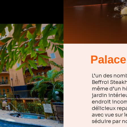
Palace
L’un des nom
Beffroi Steak
même d’un hô
jardin intérie
endroit incom
délicieux rep
avec vue sur l
séduire par no